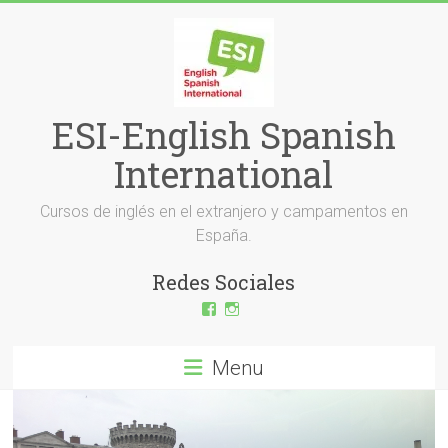
Skip
to
content
ESI-English Spanish
International
Cursos de inglés en el extranjero y campamentos en
España.
Redes Sociales
View
View
ESI-
esi_ingles’s
English-
profile
Spanish-
on
Menu
International-
Instagram
379232072254671’s
profile
on
Facebook