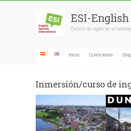
Saltar
al
ESI-English
contenido
Cursos de inglés en el extr
Inicio
Conócenos
Grup
Inmersión/curso de in