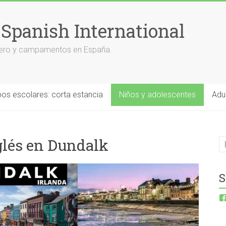
 Spanish International
anjero y campamentos en España.
os escolares: corta estancia
Niños y adolescentes
Adu
glés en Dundalk
S