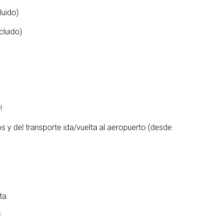
luido)
cluido)
!
s y del transporte ida/vuelta al aeropuerto (desde
ta.
*