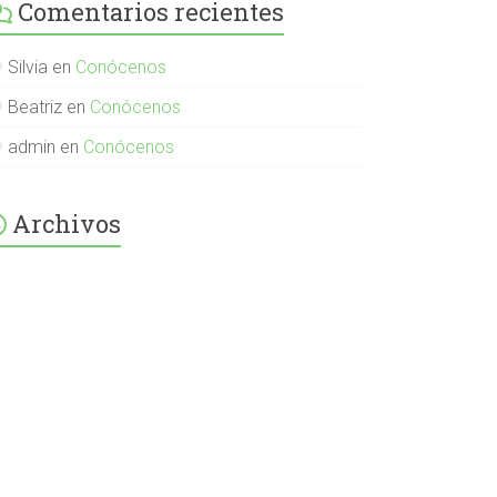
Comentarios recientes
English-
Spanish-
International-
379232072254671
Silvia
en
Conócenos
en
Facebook
Beatriz
en
Conócenos
admin
en
Conócenos
Archivos