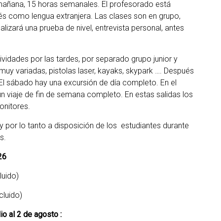
 mañana, 15 horas semanales. El profesorado está
lés como lengua extranjera. Las clases son en grupo,
izará una prueba de nivel, entrevista personal, antes
idades por las tardes, por separado grupo junior y
 muy variadas, pistolas laser, kayaks, skypark …. Después
 El sábado hay una excursión de día completo. En el
un viaje de fin de semana completo. En estas salidas los
nitores.
 y por lo tanto a disposición de los estudiantes durante
s.
26
luido)
cluido)
io al 2 de agosto :