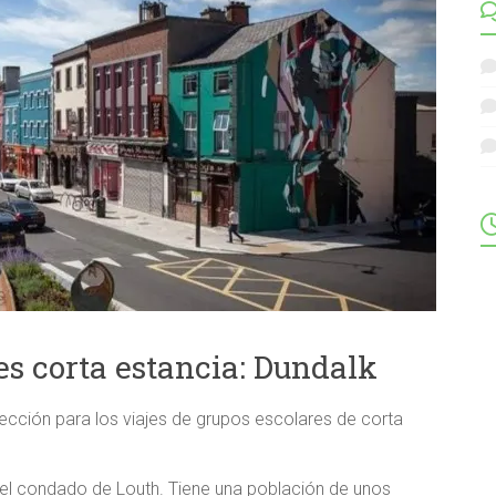
es corta estancia: Dundalk
lección para los viajes de grupos escolares de corta
n el condado de Louth. Tiene una población de unos