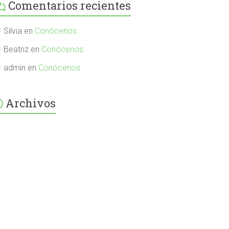
Comentarios recientes
English-
Spanish-
International-
379232072254671
Silvia
en
Conócenos
en
Facebook
Beatriz
en
Conócenos
admin
en
Conócenos
Archivos