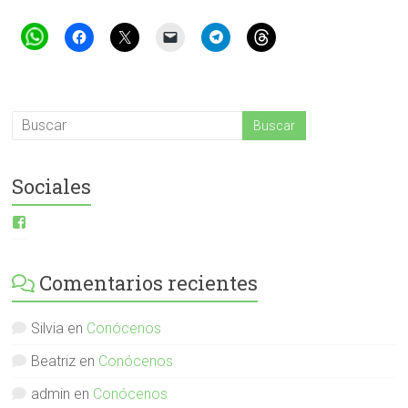
Sociales
Ver
perfil
de
ESI-
Comentarios recientes
English-
Spanish-
International-
379232072254671
Silvia
en
Conócenos
en
Facebook
Beatriz
en
Conócenos
admin
en
Conócenos