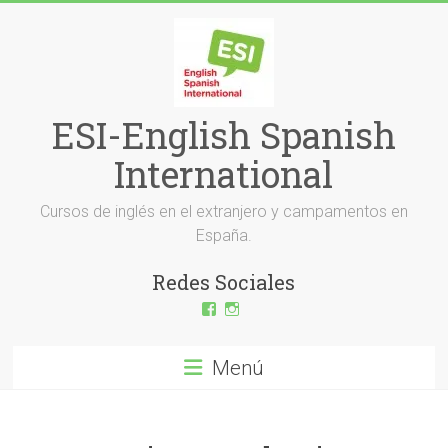
Saltar
al
contenido
ESI-English Spanish
International
Cursos de inglés en el extranjero y campamentos en
España.
Redes Sociales
Ver
Ver
perfil
perfil
de
de
ESI-
esi_ingles
Menú
English-
en
Spanish-
Instagram
International-
379232072254671
en