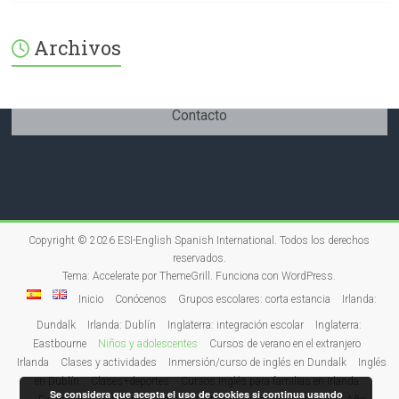
Archivos
Contacto
Copyright © 2026
ESI-English Spanish International
. Todos los derechos
reservados.
Tema:
Accelerate
por ThemeGrill. Funciona con
WordPress
.
Inicio
Conócenos
Grupos escolares: corta estancia
Irlanda:
Dundalk
Irlanda: Dublín
Inglaterra: integración escolar
Inglaterra:
Eastbourne
Niños y adolescentes
Cursos de verano en el extranjero
Irlanda
Clases y actividades
Inmersión/curso de inglés en Dundalk
Inglés
en Dublín
Clases+deportes
Cursos inglés para familias en Irlanda
Se considera que acepta el uso de cookies si continua usando