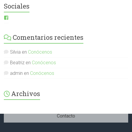
Sociales
Ver
perfil
de
ESI-
Comentarios recientes
English-
Spanish-
International-
379232072254671
Silvia
en
Conócenos
en
Facebook
Beatriz
en
Conócenos
admin
en
Conócenos
Archivos
Contacto