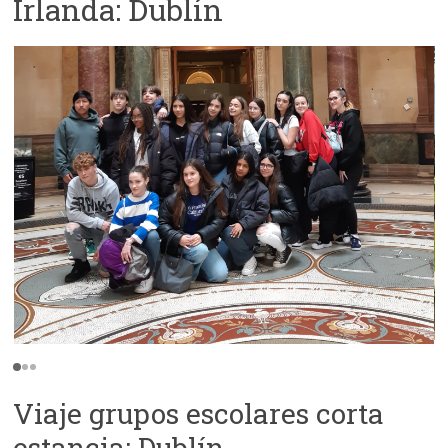
Irlanda: Dublín
Facebook
Viaje grupos escolares corta
estancia: Dublín