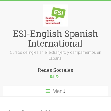
Saltar
al
contenido
ESI-English Spanish
International
Cursos de inglés en el extranjero y campamentos en
España.
Redes Sociales
Ver
Ver
perfil
perfil
de
de
ESI-
esi_ingles
Menú
English-
en
Spanish-
Instagram
International-
379232072254671
en