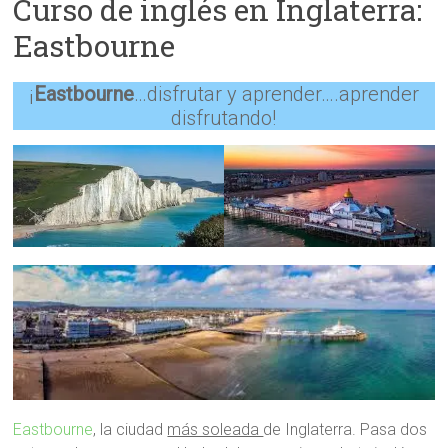
Curso de inglés en Inglaterra:
Facebook
Eastbourne
¡
Eastbourne
…disfrutar y aprender….aprender
disfrutando!
Eastbourne
, la ciudad
más soleada
de Inglaterra. Pasa dos