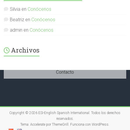
International-
379232072254671
Silvia
en
Conócenos
en
Facebook
Beatriz
en
Conócenos
admin
en
Conócenos
Archivos
Contacto
Copyright © 2026
ESI-English Spanish International
. Todos los derechos
reservados.
Tema:
Accelerate
por ThemeGrill. Funciona con
WordPress
.