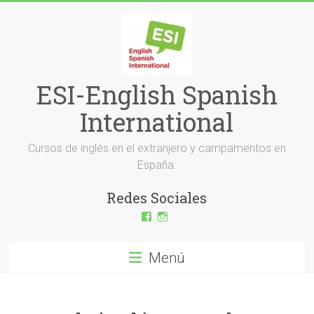
Saltar
al
contenido
ESI-English Spanish
International
Cursos de inglés en el extranjero y campamentos en
España.
Redes Sociales
Ver
Ver
perfil
perfil
de
de
ESI-
esi_ingles
Menú
English-
en
Spanish-
Instagram
International-
379232072254671
en