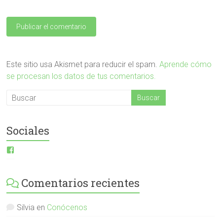
Este sitio usa Akismet para reducir el spam.
Aprende cómo
se procesan los datos de tus comentarios.
Sociales
Ver
perfil
de
ESI-
Comentarios recientes
English-
Spanish-
International-
379232072254671
Silvia
en
Conócenos
en
Facebook