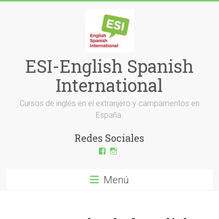
Saltar
al
contenido
ESI-English Spanish
International
Cursos de inglés en el extranjero y campamentos en
España.
Redes Sociales
Ver
Ver
perfil
perfil
de
de
ESI-
esi_ingles
Menú
English-
en
Spanish-
Instagram
International-
379232072254671
en