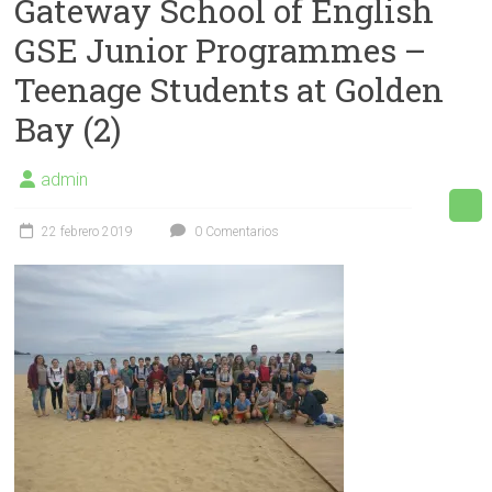
Gateway School of English
Facebook
GSE Junior Programmes –
Teenage Students at Golden
Bay (2)
admin
22 febrero 2019
0 Comentarios