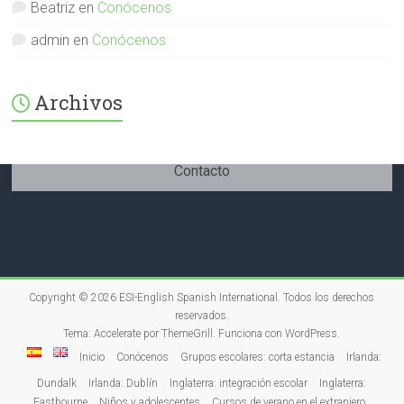
Beatriz
en
Conócenos
admin
en
Conócenos
Archivos
Contacto
Copyright © 2026
ESI-English Spanish International
. Todos los derechos
reservados.
Tema:
Accelerate
por ThemeGrill. Funciona con
WordPress
.
Inicio
Conócenos
Grupos escolares: corta estancia
Irlanda:
Dundalk
Irlanda: Dublín
Inglaterra: integración escolar
Inglaterra:
Eastbourne
Niños y adolescentes
Cursos de verano en el extranjero