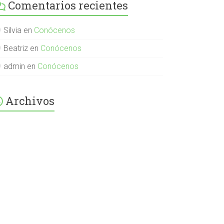
Comentarios recientes
English-
Spanish-
International-
379232072254671
Silvia
en
Conócenos
en
Facebook
Beatriz
en
Conócenos
admin
en
Conócenos
Archivos