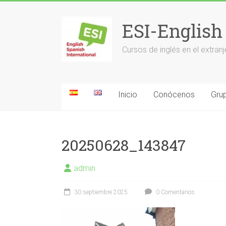
Saltar
al
ESI-English
contenido
Cursos de inglés en el extr
Inicio
Conócenos
Grup
20250628_143847
admin
30 septiembre 2025
0 Comentarios