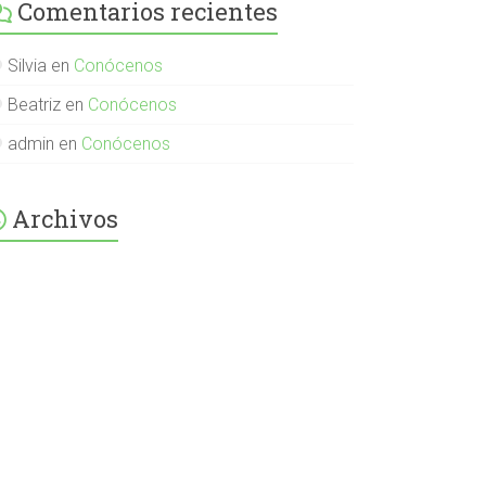
Comentarios recientes
English-
Spanish-
International-
379232072254671
Silvia
en
Conócenos
en
Facebook
Beatriz
en
Conócenos
admin
en
Conócenos
Archivos