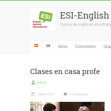
Saltar
al
ESI-English
contenido
Cursos de inglés en el extr
Inicio
Conócenos
Grup
Clases en casa profe
admin
1 febrero 2017
0 Comentarios