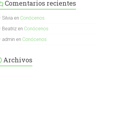
Comentarios recientes
English-
Spanish-
International-
379232072254671
Silvia
en
Conócenos
en
Facebook
Beatriz
en
Conócenos
admin
en
Conócenos
Archivos