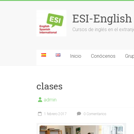
Saltar
al
ESI-English
contenido
Cursos de inglés en el extr
Inicio
Conócenos
Grup
clases
admin
1 febrero 2017
0 Comentarios