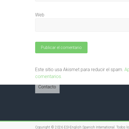
Web
Este sitio usa Akismet para reducir el spam.
Ap
comentarios.
Contacto
Copyright © 2026
ESI-English Spanish International
. Todos l