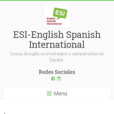
Saltar
al
contenido
ESI-English Spanish
International
Cursos de inglés en el extranjero y campamentos en
España.
Redes Sociales
Ver
Ver
perfil
perfil
de
de
ESI-
esi_ingles
Menú
English-
en
Spanish-
Instagram
International-
379232072254671
en