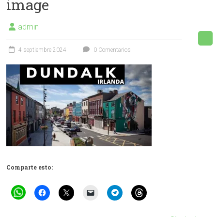
image
Facebook
admin
4 septiembre 2024
0 Comentarios
Comparte esto: