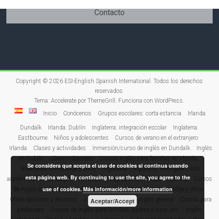
Contacto
Copyright © 2026
ESI-English Spanish International
. Todos los derechos
reservados.
Tema:
Accelerate
por ThemeGrill. Funciona con
WordPress
.
Inicio
Conócenos
Grupos escolares: corta estancia
Irlanda:
Dundalk
Irlanda: Dublín
Inglaterra: integración escolar
Inglaterra:
Eastbourne
Niños y adolescentes
Cursos de verano en el extranjero
Irlanda
Clases y actividades
Inmersión/curso de inglés en Dundalk
Inglés
en Dublín
Clases+deportes
Cursos inglés para familias en Irlanda
Se considera que acepta el uso de cookies si continua usando
Exámenes Cambridge y otros
Inglaterra
Inglaterra: Westgate
Año
esta página web. By continuing to use the site, you agree to the
académico en el extranjero
Inmersión integración en colegio Inglaterra
Cursos
use of cookies.
Más información/more information
de inglés para familias, padres e hijos, etc.
Exámenes Cambridge y otros
Otras opciones y destinos
Adultos
Cursos de inglés general
Cursos para
Aceptar/Accept
profesores
Cursos de inglés para familias, padres e hijos, etc.
Inglés