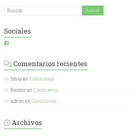
Sociales
Ver
perfil
de
ESI-
Comentarios recientes
English-
Spanish-
International-
379232072254671
Silvia
en
Conócenos
en
Facebook
Beatriz
en
Conócenos
admin
en
Conócenos
Archivos