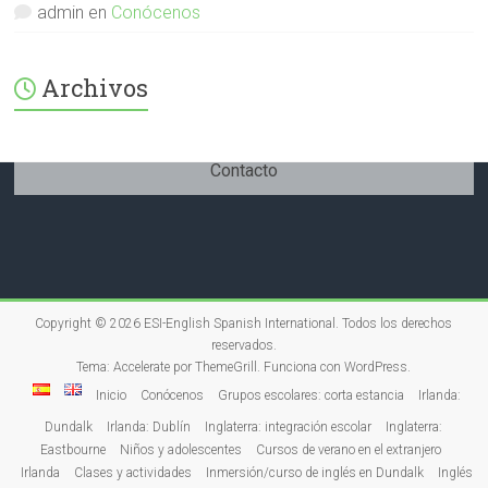
admin
en
Conócenos
Archivos
Contacto
Copyright © 2026
ESI-English Spanish International
. Todos los derechos
reservados.
Tema:
Accelerate
por ThemeGrill. Funciona con
WordPress
.
Inicio
Conócenos
Grupos escolares: corta estancia
Irlanda:
Dundalk
Irlanda: Dublín
Inglaterra: integración escolar
Inglaterra:
Eastbourne
Niños y adolescentes
Cursos de verano en el extranjero
Irlanda
Clases y actividades
Inmersión/curso de inglés en Dundalk
Inglés