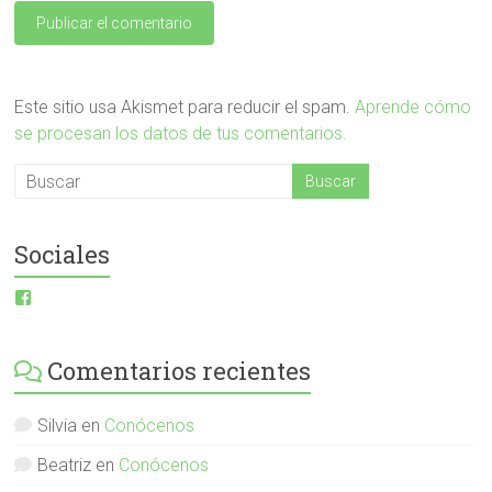
Este sitio usa Akismet para reducir el spam.
Aprende cómo
se procesan los datos de tus comentarios.
Sociales
Ver
perfil
de
ESI-
Comentarios recientes
English-
Spanish-
International-
379232072254671
Silvia
en
Conócenos
en
Facebook
Beatriz
en
Conócenos