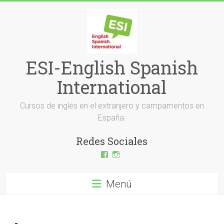
Saltar
al
contenido
ESI-English Spanish
International
Cursos de inglés en el extranjero y campamentos en
España.
Redes Sociales
Ver
Ver
perfil
perfil
de
de
ESI-
esi_ingles
Menú
English-
en
Spanish-
Instagram
International-
379232072254671
en