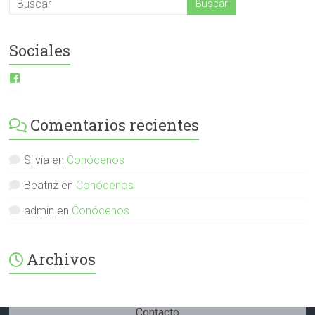
Sociales
Ver
perfil
de
ESI-
Comentarios recientes
English-
Spanish-
International-
379232072254671
Silvia
en
Conócenos
en
Facebook
Beatriz
en
Conócenos
admin
en
Conócenos
Archivos
Contacto