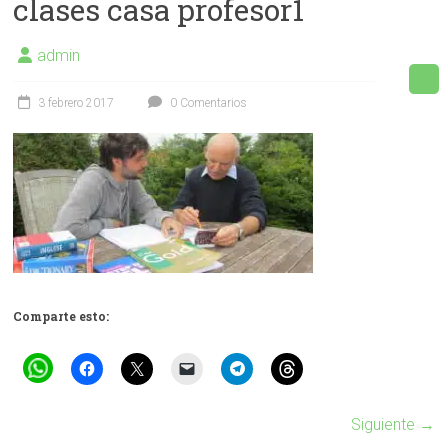
clases casa profesor1
Facebook
admin
3 febrero 2017
0 Comentarios
Comparte esto:
Siguiente →