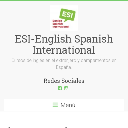
Saltar
al
contenido
ESI-English Spanish
International
Cursos de inglés en el extranjero y campamentos en
España.
Redes Sociales
Ver
Ver
perfil
perfil
de
de
ESI-
esi_ingles
Menú
English-
en
Spanish-
Instagram
International-
379232072254671
en